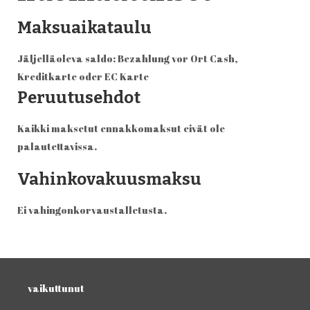
Maksuaikataulu
Jäljelläoleva saldo: Bezahlung vor Ort Cash,
Kreditkarte oder EC Karte
Peruutusehdot
Kaikki maksetut ennakkomaksut eivät ole
palautettavissa.
Vahinkovakuusmaksu
Ei vahingonkorvaustalletusta.
vaikuttunut