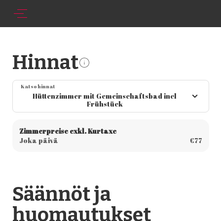
Hinnat
Katso hinnat
Hüttenzimmer mit Gemeinschaftsbad incl
Frühstück
Zimmerpreise exkl. Kurtaxe
Joka päivä
€77
Säännöt ja
huomautukset