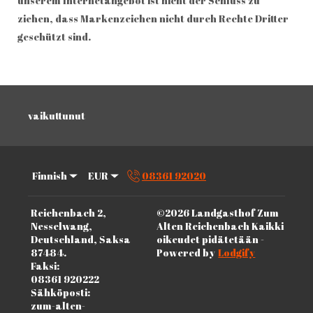
unserem Internetangebot ist nicht der Schluss zu
ziehen, dass Markenzeichen nicht durch Rechte Dritter
geschützt sind.
vaikuttunut
Finnish
EUR
08361 92020
Reichenbach 2,
©
2026
Landgasthof Zum
Nesselwang,
Alten Reichenbach
Kaikki
Deutschland, Saksa
oikeudet pidätetään
-
87484
.
Powered by
Lodgify
Faksi
:
08361 920222
Sähköposti
:
zum-alten-