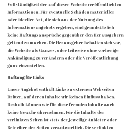
Vollständigkeit der auf dieser Website veröffentlichten
Informationen. Für eventuelle Schäden materieller
oder ideeller Art, die sich aus der Nutzung des
Informationsangebots ergeben, sind grundsätzlich
keine Haftungsansprüche gegenüber den Herausgebern
geltend zu machen. Die Herausgeber behalten sich vor,
die Website als Ganzes, oder teilweise ohne vorherige
Ankündigung zu verändern oder die Veröffentlichung
ganz einzustellen.
Haftung für Links
Unser Angebot enthält Links zu externen Webseiten
Dritter, auf deren Inhalte wir keinen Einfluss haben.
Deshalb können wir für diese fremden Inhalte auch
keine Gewähr übernehmen. Für die Inhalte der
verlinkten Seiten ist stets der jeweilige Anbieter oder
Betreiber der Seiten verantwortlich. Die verlinkten