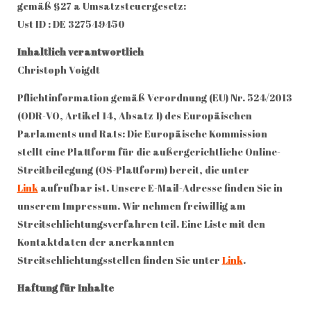
gemäß §27 a Umsatzsteuergesetz:
Ust ID : DE 327549450
Inhaltlich verantwortlich
Christoph Voigdt
Pflichtinformation gemäß Verordnung (EU) Nr. 524/2013
(ODR-VO, Artikel 14, Absatz 1) des Europäischen
Parlaments und Rats: Die Europäische Kommission
stellt eine Plattform für die außergerichtliche Online-
Streitbeilegung (OS-Plattform) bereit, die unter
Link
aufrufbar ist. Unsere E-Mail-Adresse finden Sie in
unserem Impressum. Wir nehmen freiwillig am
Streitschlichtungsverfahren teil. Eine Liste mit den
Kontaktdaten der anerkannten
Streitschlichtungsstellen finden Sie unter
Link
.
Haftung für Inhalte