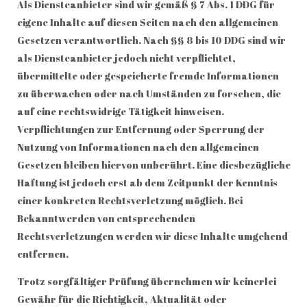
Als Diensteanbieter sind wir gemäß § 7 Abs. 1 DDG für
eigene Inhalte auf diesen Seiten nach den allgemeinen
Gesetzen verantwortlich. Nach §§ 8 bis 10 DDG sind wir
als Diensteanbieter jedoch nicht verpflichtet,
übermittelte oder gespeicherte fremde Informationen
zu überwachen oder nach Umständen zu forschen, die
auf eine rechtswidrige Tätigkeit hinweisen.
Verpflichtungen zur Entfernung oder Sperrung der
Nutzung von Informationen nach den allgemeinen
Gesetzen bleiben hiervon unberührt. Eine diesbezügliche
Haftung ist jedoch erst ab dem Zeitpunkt der Kenntnis
einer konkreten Rechtsverletzung möglich. Bei
Bekanntwerden von entsprechenden
Rechtsverletzungen werden wir diese Inhalte umgehend
entfernen.
Trotz sorgfältiger Prüfung übernehmen wir keinerlei
Gewähr für die Richtigkeit, Aktualität oder