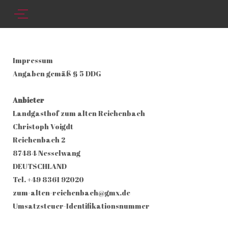
Impressum
Angaben gemäß § 5 DDG
Anbieter
Landgasthof zum alten Reichenbach
Christoph Voigdt
Reichenbach 2
87484 Nesselwang
DEUTSCHLAND
Tel. +49 8361 92020
zum-alten-reichenbach@gmx.de
Umsatzsteuer-Identifikationsnummer