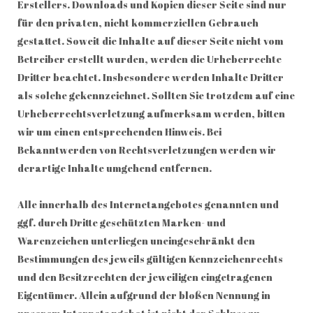
Erstellers. Downloads und Kopien dieser Seite sind nur
für den privaten, nicht kommerziellen Gebrauch
gestattet. Soweit die Inhalte auf dieser Seite nicht vom
Betreiber erstellt wurden, werden die Urheberrechte
Dritter beachtet. Insbesondere werden Inhalte Dritter
als solche gekennzeichnet. Sollten Sie trotzdem auf eine
Urheberrechtsverletzung aufmerksam werden, bitten
wir um einen entsprechenden Hinweis. Bei
Bekanntwerden von Rechtsverletzungen werden wir
derartige Inhalte umgehend entfernen.
Alle innerhalb des Internetangebotes genannten und
ggf. durch Dritte geschützten Marken- und
Warenzeichen unterliegen uneingeschränkt den
Bestimmungen des jeweils gültigen Kennzeichenrechts
und den Besitzrechten der jeweiligen eingetragenen
Eigentümer. Allein aufgrund der bloßen Nennung in