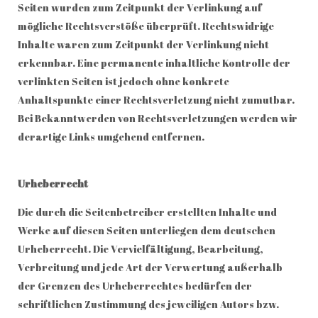
Seiten wurden zum Zeitpunkt der Verlinkung auf
mögliche Rechtsverstöße überprüft. Rechtswidrige
Inhalte waren zum Zeitpunkt der Verlinkung nicht
erkennbar. Eine permanente inhaltliche Kontrolle der
verlinkten Seiten ist jedoch ohne konkrete
Anhaltspunkte einer Rechtsverletzung nicht zumutbar.
Bei Bekanntwerden von Rechtsverletzungen werden wir
derartige Links umgehend entfernen.
Urheberrecht
Die durch die Seitenbetreiber erstellten Inhalte und
Werke auf diesen Seiten unterliegen dem deutschen
Urheberrecht. Die Vervielfältigung, Bearbeitung,
Verbreitung und jede Art der Verwertung außerhalb
der Grenzen des Urheberrechtes bedürfen der
schriftlichen Zustimmung des jeweiligen Autors bzw.