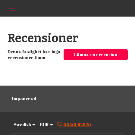
Recensioner
Denna fastighet har inga
Lämna en recension
recensioner ännu
Imponerad
Swedish
EUR
08361 92020