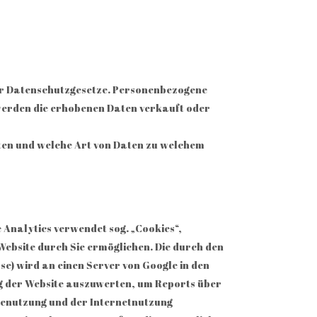
der Datenschutzgesetze. Personenbezogene
werden die erhobenen Daten verkauft oder
sten und welche Art von Daten zu welchem
 Analytics verwendet sog. „Cookies“,
Website durch Sie ermöglichen. Die durch den
se) wird an einen Server von Google in den
g der Website auszuwerten, um Reports über
itenutzung und der Internetnutzung