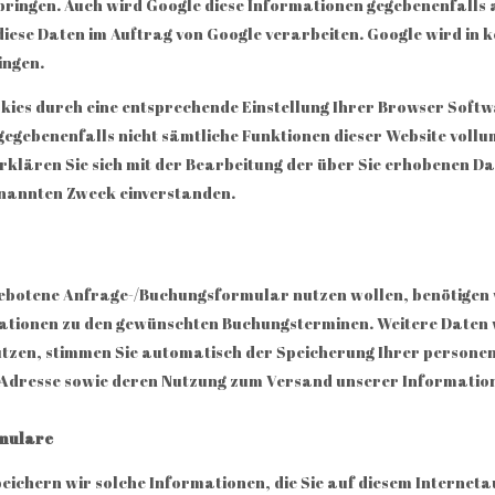
ringen. Auch wird Google diese Informationen gegebenenfalls an
diese Daten im Auftrag von Google verarbeiten. Google wird in k
ingen.
okies durch eine entsprechende Einstellung Ihrer Browser Softw
l gegebenenfalls nicht sämtliche Funktionen dieser Website voll
erklären Sie sich mit der Bearbeitung der über Sie erhobenen D
enannten Zweck einverstanden.
ebotene Anfrage-/Buchungsformular nutzen wollen, benötigen w
mationen zu den gewünschten Buchungsterminen. Weitere Daten 
zen, stimmen Sie automatisch der Speicherung Ihrer personenb
-Adresse sowie deren Nutzung zum Versand unserer Information
rmulare
eichern wir solche Informationen, die Sie auf diesem Internetau