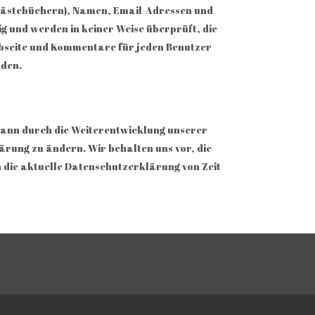
n Gästebüchern), Namen, Email-Adressen und
g und werden in keiner Weise überprüft, die
bseite und Kommentare für jeden Benutzer
nden.
 kann durch die Weiterentwicklung unserer
rung zu ändern. Wir behalten uns vor, die
 die aktuelle Datenschutzerklärung von Zeit