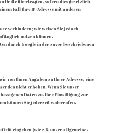
 Dritte übertragen, sofern dies gesetzlich
einem Fall Ihre IP-Adresse mit anderen
are verhindern; wir weisen Sie jedoch
umfänglich nutzen können.
aten durch Google in der zuvor beschriebenen
ir von Ihnen Angaben zu Ihrer Adresse, eine
werden nicht erhoben. Wenn Sie unser
ezogenen Daten zu. Ihre Einwilligung zur
en können Sie jederzeit widerrufen.
ftritt eingeben (wie z.B. unser allgemeines