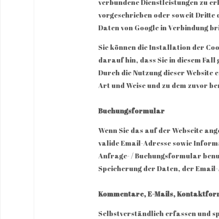
verbundene Dienstleistungen zu erb
vorgeschrieben oder soweit Dritte 
Daten von Google in Verbindung br
Sie können die Installation der Co
darauf hin, dass Sie in diesem Fal
Durch die Nutzung dieser Website 
Art und Weise und zu dem zuvor b
Buchungsformular
Wenn Sie das auf der Webseite ang
valide Email-Adresse sowie Infor
Anfrage- / Buchungsformular benut
Speicherung der Daten, der Email
Kommentare, E-Mails, Kontaktfo
Selbstverständlich erfassen und sp