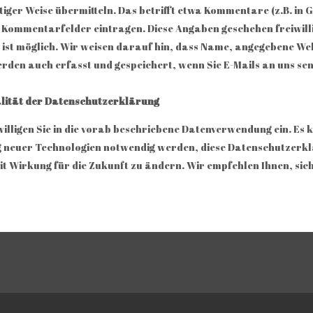
tiger Weise übermitteln. Das betrifft etwa Kommentare (z.B. i
n Kommentarfelder eintragen. Diese Angaben geschehen freiwilli
ist möglich. Wir weisen darauf hin, dass Name, angegebene We
erden auch erfasst und gespeichert, wenn Sie E-Mails an uns se
alität der Datenschutzerklärung
willigen Sie in die vorab beschriebene Datenverwendung ein. Es
 neuer Technologien notwendig werden, diese Datenschutzerklä
t Wirkung für die Zukunft zu ändern. Wir empfehlen Ihnen, sich