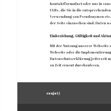
Kontaktformular) oder uns in sons
ULRs, die Sie in die entsprechende
Verwendung von Pseudonymen etc. 
der Seite einzusehen sind. Daten w
Einbeziehung, Gültigkeit und Aktu
Mit der Nutzung unserer Webseite 
Webseite oder die Implementierung
Datenschutzerklärung jederzeit mi
zu Zeit erneut durchzulesen.
zaujatý