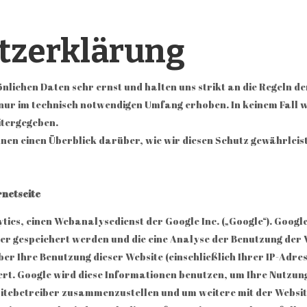
tzerklärung
nlichen Daten sehr ernst und halten uns strikt an die Regeln 
nur im technisch notwendigen Umfang erhoben. In keinem Fall 
itergegeben.
hnen einen Überblick darüber, wie wir diesen Schutz gewährlei
rnetseite
tics, einen Webanalysedienst der Google Inc. („Google“). Google
er gespeichert werden und die eine Analyse der Benutzung der 
r Ihre Benutzung dieser Website (einschließlich Ihrer IP-Adres
rt. Google wird diese Informationen benutzen, um Ihre Nutzun
bsitebetreiber zusammenzustellen und um weitere mit der Webs