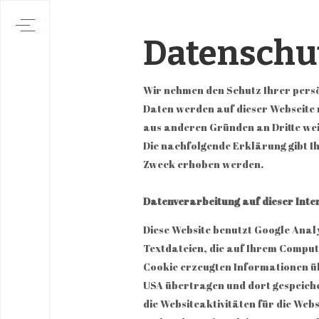
Datenschu
Wir nehmen den Schutz Ihrer persö
Daten werden auf dieser Webseite 
aus anderen Gründen an Dritte we
Die nachfolgende Erklärung gibt I
Zweck erhoben werden.
Datenverarbeitung auf dieser Inte
Diese Website benutzt Google Analy
Textdateien, die auf Ihrem Comput
Cookie erzeugten Informationen übe
USA übertragen und dort gespeiche
die Websiteaktivitäten für die We