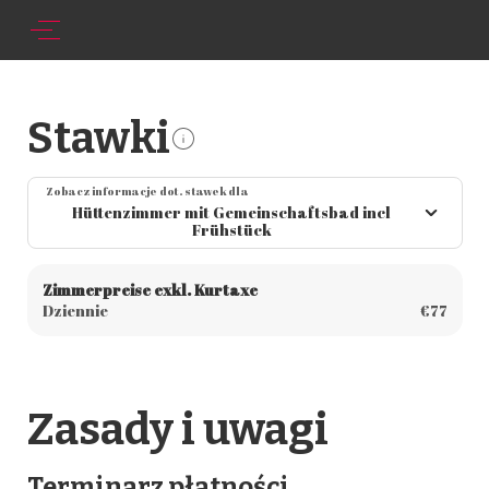
Stawki
Zobacz informacje dot. stawek dla
Hüttenzimmer mit Gemeinschaftsbad incl
Frühstück
Zimmerpreise exkl. Kurtaxe
Dziennie
€77
Zasady i uwagi
Terminarz płatności