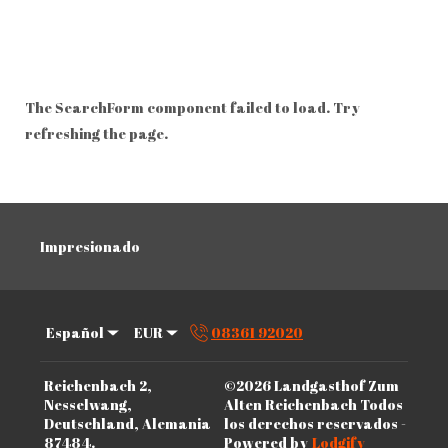
The SearchForm component failed to load. Try
refreshing the page.
Impresionado
Español
EUR
08361 92020
Reichenbach 2,
©
2026
Landgasthof Zum
Nesselwang,
Alten Reichenbach
Todos
Deutschland, Alemania
los derechos reservados
-
87484
.
Powered by
Lodgify