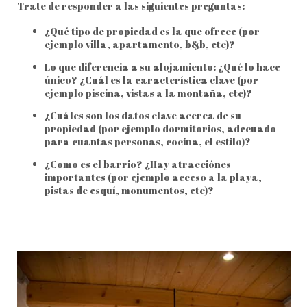
Trate de responder a las siguientes preguntas:
¿Qué tipo de propiedad es la que ofrece (por
ejemplo villa, apartamento, b&b, etc)?
Lo que diferencia a su alojamiento: ¿Qué lo hace
único? ¿Cuál es la característica clave (por
ejemplo piscina, vistas a la montaña, etc)?
¿Cuáles son los datos clave acerca de su
propiedad (por ejemplo dormitorios, adecuado
para cuantas personas, cocina, el estilo)?
¿Como es el barrio? ¿Hay atracciónes
importantes (por ejemplo acceso a la playa,
pistas de esquí, monumentos, etc)?