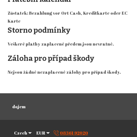
Zůstatek: Bezahlung vor Ort Cash, Kreditkarte oder EC
Karte
Storno podmínky
Veškeré platby zaplacené předem jsou nevratné.
Záloha pro případ škody
Nejsou žádné nezaplacené zálohy pro případ škody.
dojem
Czech
EUR
08361 92020