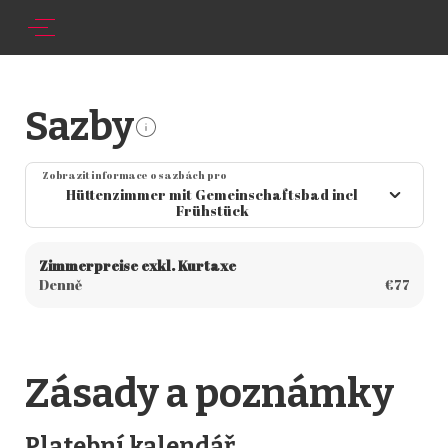
Sazby
Zobrazit informace o sazbách pro
Hüttenzimmer mit Gemeinschaftsbad incl
Frühstück
Zimmerpreise exkl. Kurtaxe
Denně
€77
Zásady a poznámky
Platební kalendář